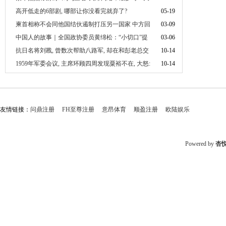
近千人扫码听鸡叫
高开低走的6部剧, 哪部让你没看完就弃了?
05-19
柬首相称不会同他国结伙遏制打压另一国家 中方回
03-09
应
中国人的故事｜全国政协委员黄绵松：“小切口”提
03-06
案为各部门对话统一“语言”
抗日名将刘戡, 曾数次帮助八路军, 却在和彭老总交
10-14
手后自杀, 为何
1959年军委会议, 主席环顾四周发现粟裕不在, 大怒:
10-14
谁能代替他?
友情链接：
问鼎注册
FH至尊注册
意昂体育
顺盈注册
欧陆娱乐
Powered by
杏悦