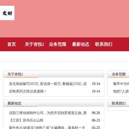
首页
关于杏悦2
业务范围
最新动态
联系我们
关于杏悦2
业务范围
东北雨姐被罚165万, 曾说假一赔万, 数额超223亿, 还
10-14
脑卒中为何
算数吗?
些就没事
后悔系列之错过就遗憾！
10-14
他把7人游
憾失授衔
最新动态
联系我们
沈阳三维动画制作公司，为您开启创意视觉之旅_莱
06-26
奥德_传播_企业
【江苏】苏州石公山联
06-23
紫牛热点∣农家乐“鸡鸣三省”火爆网络，最多时一天
05-25